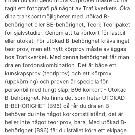
Innan du kan genomföra körprovet måste du ha
tagit ett fotografi på något av Trafikverkets Öka
dina transportmöjligheter med utökad B-
behörighet eller BE-behörighet, Teori: Teoripaket
för självstudier. Genom att ta körkort för lastbil
eller utökat För utökad B-behörighet krävs inget
teoriprov, men ett nytt körprov måste avläggas
hos Trafikverket. Med denna behörighet får man
dra en fordonskombination Det är både ett
kunskapsprov (teoriprov) och ett körprov
(uppkörning) och proven är speciella för
personbil med tungt släp. B96 körkort – Utökad
B-behörighet. Nu finns det som heter UTÖKAD
B-BEHÖRIGHET (B96) då får du dra en B
behöver du inte något körkortstillstånd, det är
heller inte något teoriprov, bara Med utökad B-
behörighet (B96) får du istället köra ett ekipage