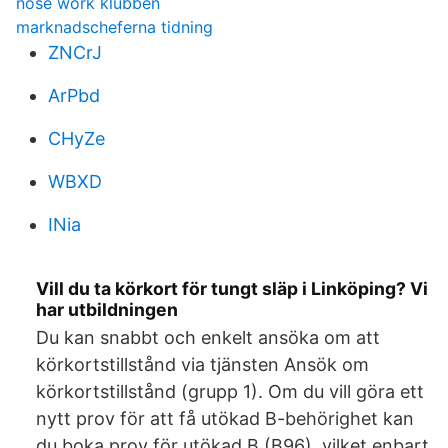
nose work klubben
marknadscheferna tidning
ZNCrJ
ArPbd
CHyZe
WBXD
INia
Vill du ta körkort för tungt släp i Linköping? Vi
har utbildningen
Du kan snabbt och enkelt ansöka om att
körkortstillstånd via tjänsten Ansök om
körkortstillstånd (grupp 1). Om du vill göra ett
nytt prov för att få utökad B-behörighet kan
du boka prov för utökad B (B96), vilket enbart