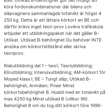
B96. Utökad B-behörighet gör det möjligt att
köra fordonskombinationer där bilens och
släpvagnens sammanlagda totalvikt är högst 4
250 kg. Detta är ett lättare körkort en BE och
därför krävs inget teori-prov Lovéns trafikskola
erbjuder ett utbildningspaket när det gäller B-
Utökat. Utökad B-behörighet Du behöver INTE
ansöka om körkortstillstånd eller skriva
teoriprov.
Riskutbildning del 1 – teori; Teoriutbildning;
Körutbildning; Intensivutbildning; AM-körkort för
Moped klass I; BE – Tungt släp; Utökad B-
behörighet; Anmälan; Priser Minst
körkortsbehörighet B. Husbil med en totalvikt på
max 4250 kg Minst utökad B (villkor 96).
Behörighet B om du tog ditt körkort före 1996-